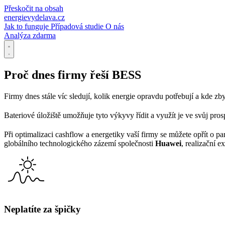
Přeskočit na obsah
energievydelava.cz
Jak to funguje
Případová studie
O nás
Analýza zdarma
Proč dnes firmy řeší BESS
Firmy dnes stále víc sledují, kolik energie opravdu potřebují a kde zb
Bateriové úložiště umožňuje tyto výkyvy řídit a využít je ve svůj prosp
Při optimalizaci cashflow a energetiky vaší firmy se můžete opřít o p
globálního technologického zázemí společnosti
Huawei
, realizační e
Neplatíte za špičky