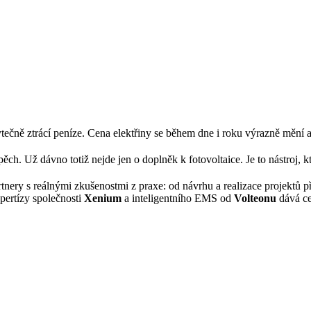
ytečně ztrácí peníze. Cena elektřiny se během dne i roku výrazně mění a 
ěch. Už dávno totiž nejde jen o doplněk k fotovoltaice. Je to nástroj, kt
artnery s reálnými zkušenostmi z praxe: od návrhu a realizace projektů 
xpertízy společnosti
Xenium
a inteligentního EMS od
Volteonu
dává ce