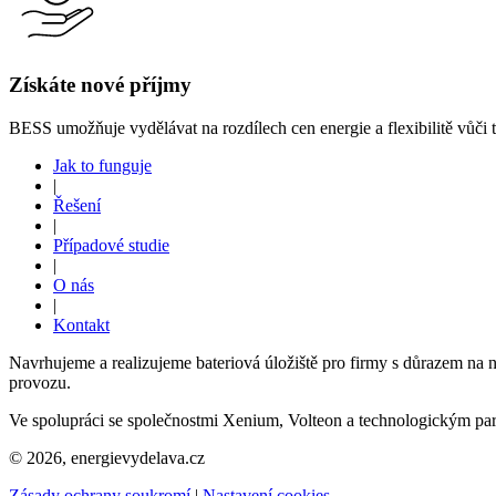
Získáte nové příjmy
BESS umožňuje vydělávat na rozdílech cen energie a flexibilitě vůči t
Jak to funguje
|
Řešení
|
Případové studie
|
O nás
|
Kontakt
Navrhujeme a realizujeme bateriová úložiště pro firmy s důrazem na n
provozu.
Ve spolupráci se společnostmi Xenium, Volteon a technologickým p
© 2026, energievydelava.cz
Zásady ochrany soukromí
|
Nastavení cookies